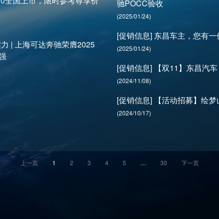
C70全国上市，限时参考尊享价
驰POCC验收
(2025/01/24)
[促销信息] 东昌车主，您有
 | 上海可达奔驰荣膺2025
(2025/01/24)
强
[促销信息] 【双11】东昌汽车
(2024/11/08)
[促销信息] 【活动招募】绘梦
(2024/10/17)
上一页
1
2
3
4
5
…
30
下一页