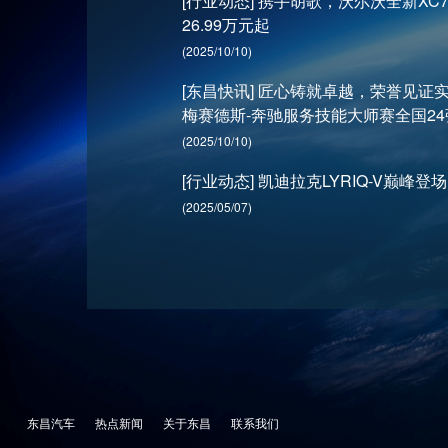
[行业动态] 携手胡歌，沃尔沃全新X
26.99万元起
(2025/10/10)
[东昌快讯] 匠心铸就卓越，荣誉见证实力
梅赛德斯-奔驰服务技能大师赛全国24
(2025/10/10)
[行业动态] 凯迪拉克LYRIQ-V巅峰登场
(2025/05/07)
东昌汽车
热点新闻
关于东昌
联系我们