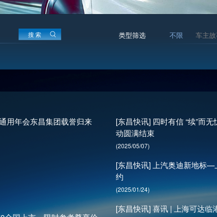
搜 索
类型筛选
不限
车主故
上汽通用年会东昌集团载誉归来
[东昌快讯] 四时有信 “续”
动圆满结束
(2025/05/07)
[东昌快讯] 上汽奥迪新地标
约
(2025/01/24)
[东昌快讯] 喜讯 | 上海可